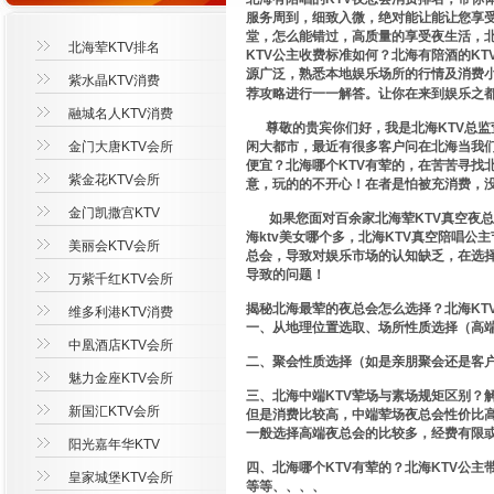
服务周到，细致入微，绝对能让能让您享受
堂，怎么能错过，高质量的享受夜生活，北
北海荤KTV排名
KTV公主收费标准如何？北海有陪酒的K
源广泛，熟悉本地娱乐场所的行情及消费小
紫水晶KTV消费
荐攻略进行一一解答。让你在来到娱乐之
融城名人KTV消费
尊敬的贵宾你们好，我是北海KTV总监
金门大唐KTV会所
闲大都市，最近有很多客户问在北海当我们
便宜？北海哪个KTV有荤的，在苦苦寻找
紫金花KTV会所
意，玩的的不开心！在者是怕被充消费，
金门凯撒宫KTV
如果您面对百余家北海荤KTV真空夜总
海ktv美女哪个多，北海KTV真空陪唱
美丽会KTV会所
总会，导致对娱乐市场的认知缺乏，在选
导致的问题！
万紫千红KTV会所
揭秘北海最荤的夜总会怎么选择？北海KT
维多利港KTV消费
一、从地理位置选取、场所性质选择（高
中凰酒店KTV会所
二、聚会性质选择（如是亲朋聚会还是客
魅力金座KTV会所
三、北海中端KTV荤场与素场规矩区别？
新国汇KTV会所
但是消费比较高，中端荤场夜总会性价比
一般选择高端夜总会的比较多，经费有限或
阳光嘉年华KTV
四、北海哪个KTV有荤的？北海KTV公
皇家城堡KTV会所
等等、、、、