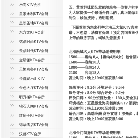
乐尚KTV会所
五、萱萱妈咪团队就能够给每一位客户的实
为大家提供一个最适合自己的，真正能做到
皇家永利KTV会所
到位，诚信接待，透明消费。
皇朝圣地KTV会所
下面萱萱为您来列举北海三大荤KTV真空
东方龙KTV会所
谱，不忽悠，消费有保障！预定咨询萱萱
上帝的服务宗旨，竭诚为您服务！
铭鼎时尚KTV会所
云鼎时代KTV会所
北海融城名人KTV荤场消费明细
1580——容纳 8人【容纳4男4女】包含酒
金斯顿KTV会所
1680——容纳10人
1880——容纳14人
天恒商务KTV会所
2180——容纳18人
营业时间：晚上19:00至凌晨3:00
帝都娱乐汇KTV
效果评分：9.2分 环境评分：9.5分
金色大厅KTV会所
服务评分：8.0分 综合评分：9.2分
明秀楼KTV会所
评价口碑： 90分资源数量： 180人安全系
环境档次：五星级北海高档商务KTV 消费性价
钻石人间KTV会所
营业时间：晚上19:00至凌晨3:00
适合用途：高端应酬 商务宴请！漂亮多，
红房子KTV会所
营业时间：晚上19:00至凌晨3:00
锦华酒店KTV会所
北海金门凯撒KTV荤场消费明细
汉都KTV会所