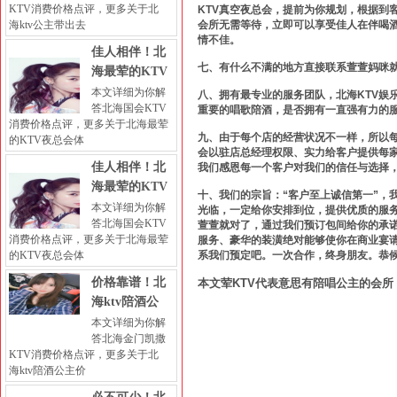
KTV消费价格点评，更多关于北
KTV真空夜总会，提前为你规划，根据到
海ktv公主带出去
会所无需等待，立即可以享受佳人在伴喝
情不佳。
佳人相伴！北
七、有什么不满的地方直接联系萱萱妈咪
海最荤的KTV
本文详细为你解
八、拥有最专业的服务团队，北海KTV娱
答北海国会KTV
重要的唱歌陪酒，是否拥有一直强有力的
消费价格点评，更多关于北海最荤
九、由于每个店的经营状况不一样，所以
的KTV夜总会体
会以驻店总经理权限、实力给客户提供每
佳人相伴！北
我们感恩每一个客户对我们的信任与选择
海最荤的KTV
十、我们的宗旨：“客户至上诚信第一”，
本文详细为你解
光临，一定给你安排到位，提供优质的服务
答北海国会KTV
萱萱就对了，通过我们预订包间给你的承诺
消费价格点评，更多关于北海最荤
服务、豪华的装潢绝对能够使你在商业宴
的KTV夜总会体
系我们预定吧。一次合作，终身朋友。恭
价格靠谱！北
本文荤KTV代表意思有陪唱公主的会所 
海ktv陪酒公
本文详细为你解
答北海金门凯撒
KTV消费价格点评，更多关于北
海ktv陪酒公主价