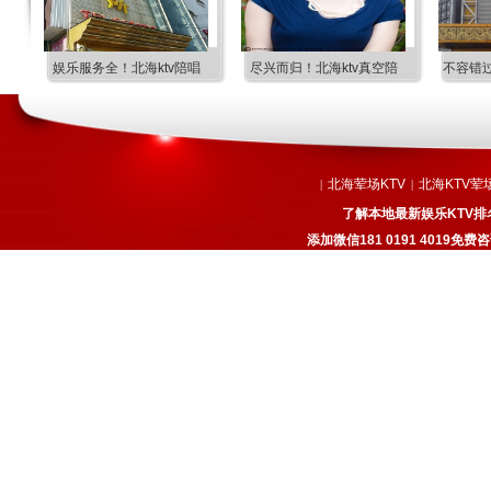
大
娱乐服务全！北海ktv陪唱
尽兴而归！北海ktv真空陪
不容错过
北海荤场KTV
北海KTV荤
|
|
了解本地最新娱乐KTV排
添加微信181 0191 4019