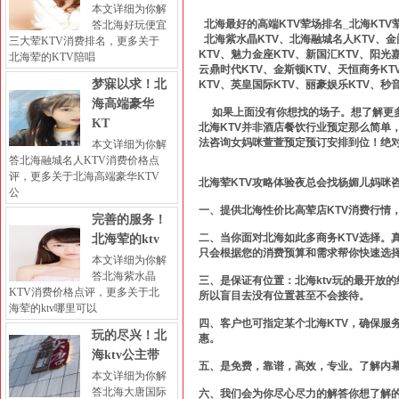
本文详细为你解
北海最好的高端KTV荤场排名_北海KTV
答北海好玩便宜
北海紫水晶KTV、北海融城名人KTV、金门
三大荤KTV消费排名，更多关于
KTV、魅力金座KTV、新国汇KTV、阳光
北海荤的KTV陪唱
云鼎时代KTV、金斯顿KTV、天恒商务KT
梦寐以求！北
KTV、英皇国际KTV、丽豪娱乐KTV、秒
海高端豪华
如果上面没有你想找的场子。想了解更多北
KT
北海KTV并非酒店餐饮行业预定那么简单
法咨询女妈咪萱萱预定预订安排到位！绝
本文详细为你解
答北海融城名人KTV消费价格点
评，更多关于北海高端豪华KTV
北海荤KTV攻略体验夜总会找杨媚儿妈咪
公
一、提供北海性价比高荤店KTV消费行情
完善的服务！
二、当你面对北海如此多商务KTV选择。
北海荤的ktv
只会根据您的消费预算和需求帮你快速选
本文详细为你解
答北海紫水晶
三、是保证有位置：北海ktv玩的最开放
KTV消费价格点评，更多关于北
所以盲目去没有位置甚至不会接待。
海荤的ktv哪里可以
四、客户也可指定某个北海KTV，确保服
玩的尽兴！北
惠。
海ktv公主带
五、是免费，靠谱，高效，专业。了解内
本文详细为你解
答北海大唐国际
六、我们会为你尽心尽力的解答你想了解