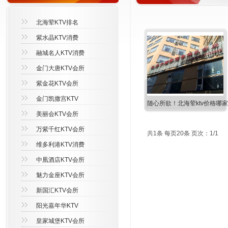
北海荤KTV排名
紫水晶KTV消费
融城名人KTV消费
金门大唐KTV会所
紫金花KTV会所
金门凯撒宫KTV
随心所欲！北海荤ktv价格哪家
美丽会KTV会所
万紫千红KTV会所
共1条 每页20条 页次：1/1
维多利港KTV消费
中凰酒店KTV会所
魅力金座KTV会所
新国汇KTV会所
阳光嘉年华KTV
皇家城堡KTV会所